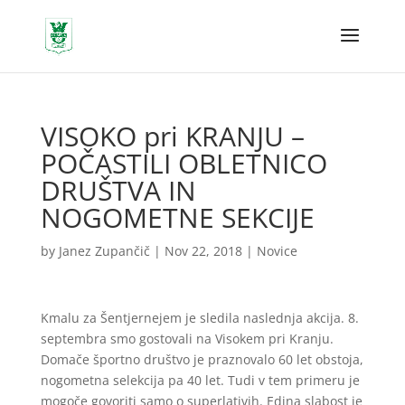
VISOKO pri KRANJU –
POČASTILI OBLETNICO
DRUŠTVA IN
NOGOMETNE SEKCIJE
by
Janez Zupančič
|
Nov 22, 2018
|
Novice
Kmalu za Šentjernejem je sledila naslednja akcija. 8.
septembra smo gostovali na Visokem pri Kranju.
Domače športno društvo je praznovalo 60 let obstoja,
nogometna selekcija pa 40 let. Tudi v tem primeru je
mogoče govoriti samo o superlativih. Edina slabost je