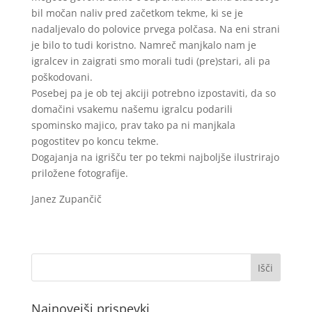
bil močan naliv pred začetkom tekme, ki se je
nadaljevalo do polovice prvega polčasa. Na eni strani
je bilo to tudi koristno. Namreč manjkalo nam je
igralcev in zaigrati smo morali tudi (pre)stari, ali pa
poškodovani.
Posebej pa je ob tej akciji potrebno izpostaviti, da so
domačini vsakemu našemu igralcu podarili
spominsko majico, prav tako pa ni manjkala
pogostitev po koncu tekme.
Dogajanja na igrišču ter po tekmi najboljše ilustrirajo
priložene fotografije.
Janez Zupančič
Najnovejši prispevki