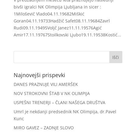
bivši igralci NK Olimpija Ljubljana in sicer :
1Miloševič Vlado04.11.19682Miškić
Goran04.11.19733Hadžič Safet08.11.19684Zavrl
Rudi09.11.19495Voljč Janez11.11.19576Agić
Amir17.11.19767Stoilkovski Ljubo19.11.19538Kostić...
Najnovejši prispevki
DANES PRAZNUJE VILI AMERŠEK
NOV STROKOVNI ŠTAB V NK OLIMPIJA
USPEŠNI TRENERJI – ČLANI NAŠEGA DRUŠTVA
Umrl je nekdanji predsednik NK Olimpija, dr.Pavel
Kunc
MIRO GAVEZ – ZADNJE SLOVO