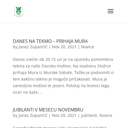
DANES NA TEKMO – PRIHAJA MURA
by
Janez Zupančič
|
Nov 20, 2021
|
Novice
Danes zvečer ob 20.15 uri je na sporedu pomembna
tekma za naše člansko moštvo. Na stadionu Stožice
prihaja Mura iz Murske Sobote. Težko je podvomiti o
tem kakšno tekmo je mogoče pričakovati. Mura je
zanesljivo moštvo te jeseni. Položaj na lestvici tega
sicer ne kaže....
JUBILANTI V MESECU NOVEMBRU
by
Janez Zupančič
|
Nov 20, 2021
|
jubilanti
,
Novice
V predzadnjem mesecu leta praznujejo naslednji