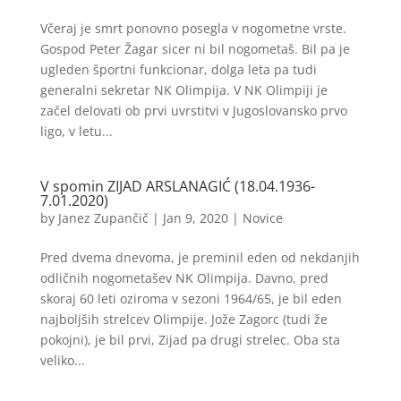
Včeraj je smrt ponovno posegla v nogometne vrste.
Gospod Peter Žagar sicer ni bil nogometaš. Bil pa je
ugleden športni funkcionar, dolga leta pa tudi
generalni sekretar NK Olimpija. V NK Olimpiji je
začel delovati ob prvi uvrstitvi v Jugoslovansko prvo
ligo, v letu...
V spomin ZIJAD ARSLANAGIĆ (18.04.1936-
7.01.2020)
by
Janez Zupančič
|
Jan 9, 2020
|
Novice
Pred dvema dnevoma, je preminil eden od nekdanjih
odličnih nogometašev NK Olimpija. Davno, pred
skoraj 60 leti oziroma v sezoni 1964/65, je bil eden
najboljših strelcev Olimpije. Jože Zagorc (tudi že
pokojni), je bil prvi, Zijad pa drugi strelec. Oba sta
veliko...