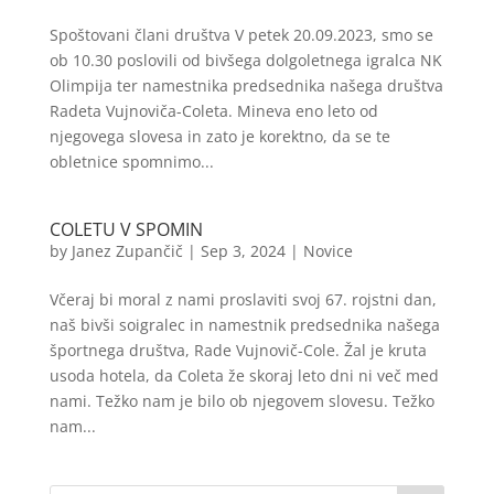
Spoštovani člani društva V petek 20.09.2023, smo se
ob 10.30 poslovili od bivšega dolgoletnega igralca NK
Olimpija ter namestnika predsednika našega društva
Radeta Vujnoviča-Coleta. Mineva eno leto od
njegovega slovesa in zato je korektno, da se te
obletnice spomnimo...
COLETU V SPOMIN
by
Janez Zupančič
|
Sep 3, 2024
|
Novice
Včeraj bi moral z nami proslaviti svoj 67. rojstni dan,
naš bivši soigralec in namestnik predsednika našega
športnega društva, Rade Vujnovič-Cole. Žal je kruta
usoda hotela, da Coleta že skoraj leto dni ni več med
nami. Težko nam je bilo ob njegovem slovesu. Težko
nam...