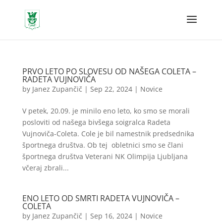
PRVO LETO PO SLOVESU OD NAŠEGA COLETA –
RADETA VUJNOVIČA
by
Janez Zupančič
|
Sep 22, 2024
|
Novice
V petek, 20.09. je minilo eno leto, ko smo se morali
posloviti od našega bivšega soigralca Radeta
Vujnoviča-Coleta. Cole je bil namestnik predsednika
športnega društva. Ob tej obletnici smo se člani
športnega društva Veterani NK Olimpija Ljubljana
včeraj zbrali...
ENO LETO OD SMRTI RADETA VUJNOVIČA –
COLETA
by
Janez Zupančič
|
Sep 16, 2024
|
Novice