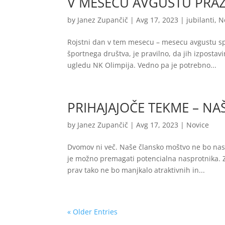
V MESECU AVGUSTU PRA
by
Janez Zupančič
|
Avg 17, 2023
|
jubilanti
,
N
Rojstni dan v tem mesecu – mesecu avgustu spet
športnega društva, je pravilno, da jih izpostav
ugledu NK Olimpija. Vedno pa je potrebno...
PRIHAJAJOČE TEKME – NA
by
Janez Zupančič
|
Avg 17, 2023
|
Novice
Dvomov ni več. Naše člansko moštvo ne bo nast
je možno premagati potencialna nasprotnika. Z
prav tako ne bo manjkalo atraktivnih in...
« Older Entries