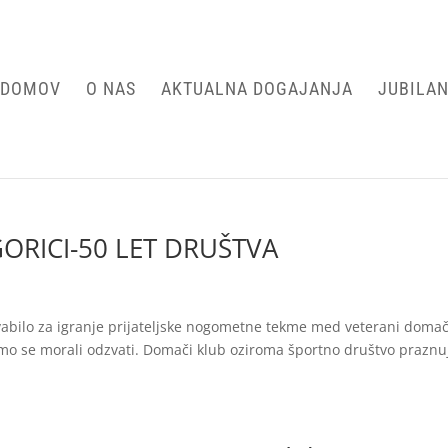
DOMOV
O NAS
AKTUALNA DOGAJANJA
JUBILAN
ORICI-50 LET DRUŠTVA
vabilo za igranje prijateljske nogometne tekme med veterani doma
mo se morali odzvati. Domači klub oziroma športno društvo praznu