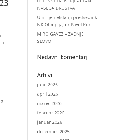
023
USPEŠNI TRENERJI – ČLANI
NAŠEGA DRUŠTVA
Umrl je nekdanji predsednik
NK Olimpija, dr.Pavel Kunc
MIRO GAVEZ – ZADNJE
a
SLOVO
 pa
Nedavni komentarji
Arhivi
junij 2026
april 2026
bo
marec 2026
februar 2026
januar 2026
december 2025