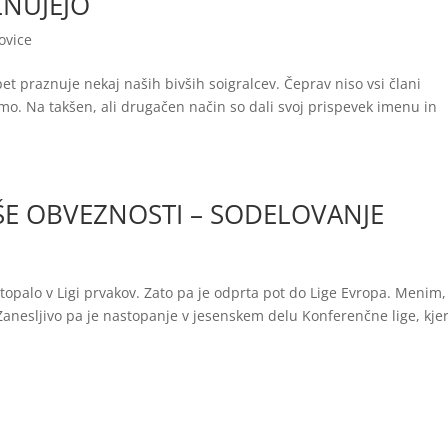
ZNUJEJO
ovice
 praznuje nekaj naših bivših soigralcev. Čeprav niso vsi člani
imo. Na takšen, ali drugačen način so dali svoj prispevek imenu in
ŠE OBVEZNOSTI – SODELOVANJE
opalo v Ligi prvakov. Zato pa je odprta pot do Lige Evropa. Menim,
anesljivo pa je nastopanje v jesenskem delu Konferenčne lige, kje