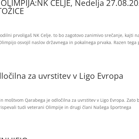
IMPIJA:NK CELJE, Nedelja 27.08.2
TOŽICE
odilni prvoligaš NK Celje. to bo zagotovo zanimivo srečanje, kajti n
 z Olimpijo osvojil naslov državnega in pokalnega prvaka. Razen tega
čilna za uvrstitev v Ligo Evropa
 moštvom Qarabega je odločilna za uvrstitev v Ligo Evropa. Zato 
ispevali tudi veterani Olimpije in drugi člani Našega športnega