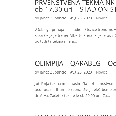
PRVENSTVENA TEKMA NK OL
ob 17.30 uri – STADION S
by
Janez Zupančič
|
Avg 25, 2023
|
Novice
V 6.krogu prihaja na stadion Stožice trenutno v
klopi Celja je trener Alberto Riera, ki je letos
bo tudi ta tekma imela...
OLIMPIJA – QARABEG – Odlo
by
Janez Zupančič
|
Avg 23, 2023
|
Novice
Jutrišnja tekma med našim članskim moštvom in
podpora s tribun potrebna. Svoj delež bomo pr
društva. Začetek tekme je ob 20.00 uri. Za...