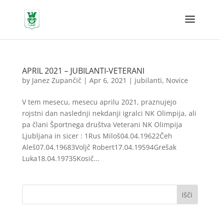
APRIL 2021 – JUBILANTI-VETERANI
by
Janez Zupančič
|
Apr 6, 2021
|
jubilanti
,
Novice
V tem mesecu, mesecu aprilu 2021, praznujejo
rojstni dan naslednji nekdanji igralci NK Olimpija, ali
pa člani Športnega društva Veterani NK Olimpija
Ljubljana in sicer : 1Rus Miloš04.04.19622Čeh
Aleš07.04.19683Voljč Robert17.04.19594Grešak
Luka18.04.19735Kosič...