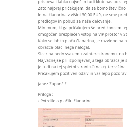
prispevali lahko največ in tudi klub nas bo s teg
Zato najprej pričakujem, da se bomo številčno 
letna članarina v višini 30,00 EUR, ne sme pred
predlogov in pobud za naše delovanje.
Minimum, ki ga pričakujem še pred koncem tega le
omogočen brezplačen vstop na VIP prostor v Sto
Kako se lahko plača članarina, je razvidno na pr
obrazca-plačilnega naloga).
Sicer pa bodo vsakemu zainteresiranemu, na ba
Najvažnejše pri izpolnjevanju tega obrazca je s
je tudi na tej spletni strani »O nas«), ter višin
Pričakujem pozitiven odziv in vas lepo pozdrav
Janez Zupančič
Priloga :
• Potrdilo o plačilu članarine