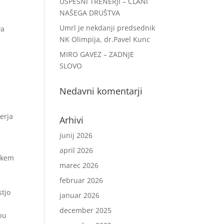
USPEŠNI TRENERJI – ČLANI
NAŠEGA DRUŠTVA
Umrl je nekdanji predsednik
va
NK Olimpija, dr.Pavel Kunc
MIRO GAVEZ – ZADNJE
SLOVO
Nedavni komentarji
erja
Arhivi
junij 2026
april 2026
tekem
marec 2026
februar 2026
stjo
januar 2026
december 2025
bu