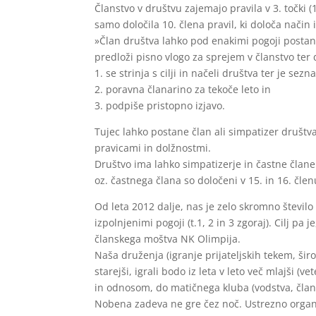
Članstvo v društvu zajemajo pravila v 3. točki (
samo določila 10. člena pravil, ki določa način i
»Član društva lahko pod enakimi pogoji postan
predloži pisno vlogo za sprejem v članstvo ter 
1. se strinja s cilji in načeli društva ter je s
2. poravna članarino za tekoče leto in
3. podpiše pristopno izjavo.
Tujec lahko postane član ali simpatizer društv
pravicami in dolžnostmi.
Društvo ima lahko simpatizerje in častne člane.
oz. častnega člana so določeni v 15. in 16. člen
Od leta 2012 dalje, nas je zelo skromno število t
izpolnjenimi pogoji (t.1, 2 in 3 zgoraj). Cilj pa
članskega moštva NK Olimpija.
Naša druženja (igranje prijateljskih tekem, ši
starejši, igrali bodo iz leta v leto več mlajši 
in odnosom, do matičnega kluba (vodstva, člans
Nobena zadeva ne gre čez noč. Ustrezno organiz