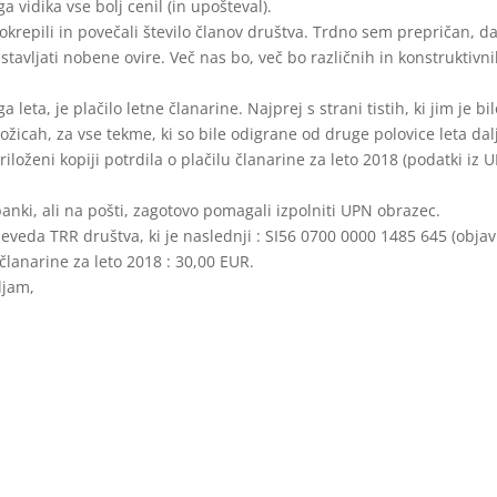
a vidika vse bolj cenil (in upošteval).
okrepili in povečali število članov društva. Trdno sem prepričan, d
stavljati nobene ovire. Več nas bo, več bo različnih in konstruktivn
ta, je plačilo letne članarine. Najprej s strani tistih, ki jim je bil
žicah, za vse tekme, ki so bile odigrane od druge polovice leta dal
iloženi kopiji potrdila o plačilu članarine za leto 2018 (podatki iz 
nki, ali na pošti, zagotovo pomagali izpolniti UPN obrazec.
eveda TRR društva, ki je naslednji : SI56 0700 0000 1485 645 (objav
a članarine za leto 2018 : 30,00 EUR.
ljam,