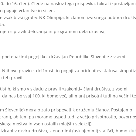
10. do 16. člen). Glede na naslov tega prispevka, tokrat izpostavljam
n pogoje včlanitve in sicer :
e vsak bivši igralec NK Olimpija, ki članom izvršnega odbora društ
da:
eznanjen s pravili delovanja in programom dela društva;
a pod enakimi pogoji kot državljan Republike Slovenije z vsemi
 Njihove pravice, dolžnosti in pogoji za pridobitev statusa simpatiz
u teh pravil.
istih, ki smo v skladu z pravili »zakoniti« člani društva, z vsemi
 je, da nas bo vsaj 100, ki bomo več, ali manj prisotni tudi na večini 
rom Slovenije) morajo zato prispevati k druženju članov. Postajamo
(veterani), ob tem pa moramo uspeti tudi z večjo prisotnostjo, pozorno
kega moštva in vseh ostalih mlajših selekcij).
irani v okviru društva, z enotnimi (usklajenimi) stališči, bomo klu