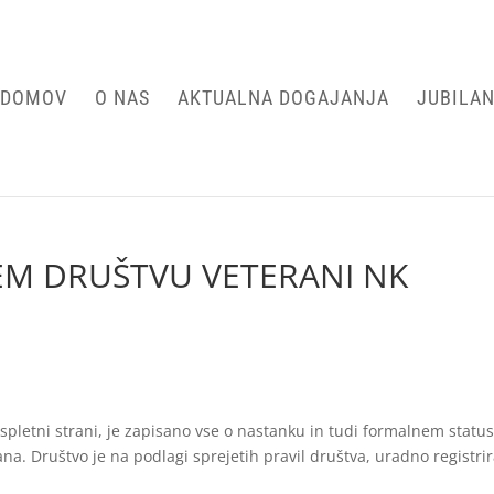
DOMOV
O NAS
AKTUALNA DOGAJANJA
JUBILAN
EM DRUŠTVU VETERANI NK
spletni strani, je zapisano vse o nastanku in tudi formalnem statu
na. Društvo je na podlagi sprejetih pravil društva, uradno registri