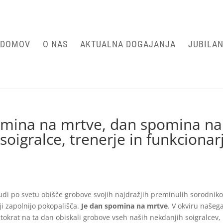
DOMOV
O NAS
AKTUALNA DOGAJANJA
JUBILAN
mina na mrtve, dan spomina na
soigralce, trenerje in funkcionar
judi po svetu obišče grobove svojih najdražjih preminulih sorodniko
aji zapolnijo pokopališča.
Je dan spomina na mrtve
. V okviru našeg
tokrat na ta dan obiskali grobove vseh naših nekdanjih soigralcev,