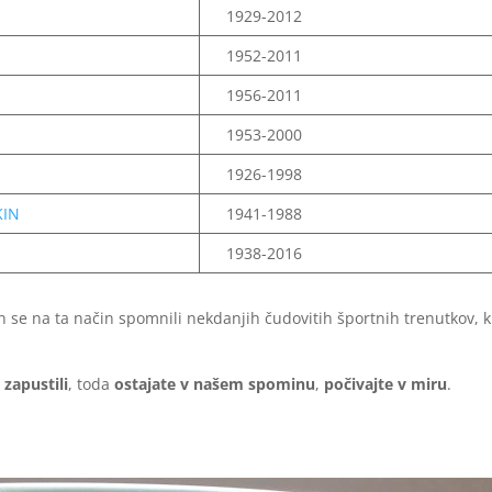
1929-2012
1952-2011
1956-2011
1953-2000
R
1926-1998
KIN
1941-1988
1938-2016
n se na ta način spomnili nekdanjih čudovitih športnih trenutkov, k
 zapustili
, toda
ostajate v našem spominu
,
počivajte v miru
.