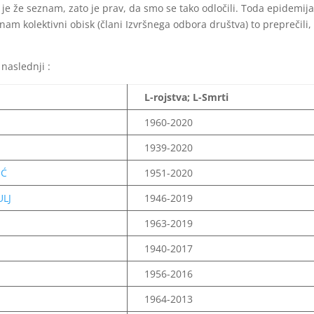
 je že seznam, zato je prav, da smo se tako odločili. Toda epidemij
 nam kolektivni obisk (člani Izvršnega odbora društva) to preprečili,
 naslednji :
L-rojstva; L-Smrti
1960-2020
1939-2020
IĆ
1951-2020
ULJ
1946-2019
1963-2019
1940-2017
1956-2016
1964-2013