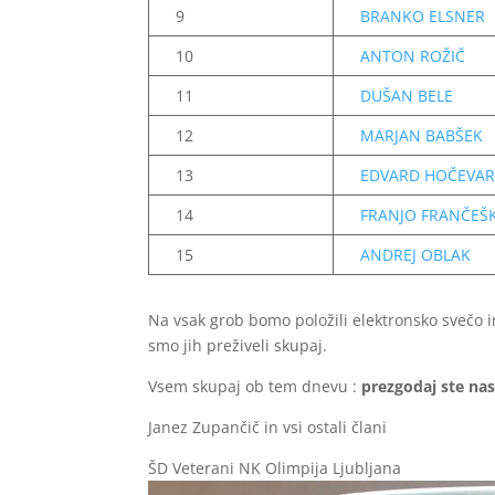
9
BRANKO ELSNER
10
ANTON ROŽIČ
11
DUŠAN BELE
12
MARJAN BABŠEK
13
EDVARD HOČEVA
14
FRANJO FRANČEŠ
15
ANDREJ OBLAK
Na vsak grob bomo položili elektronsko svečo i
smo jih preživeli skupaj.
Vsem skupaj ob tem dnevu :
prezgodaj ste nas
Janez Zupančič in vsi ostali člani
ŠD Veterani NK Olimpija Ljubljana