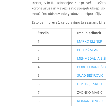
trenerjev in funkcionarjev. Kar preveč obsežen
koronavirusa in v zvezi z njo sprejeti ukrepi so
množično obiskovanje grobov ni priporočljivo.
Zato pa ni preveč, če objavimo ta seznam, ki je
Število
Ime in priimek
1
MARKO ELSNER
2
PETER ŽAGAR
3
MEHMEDALIJA ŠIŠ
4
BORUT FRANC ŠK
5
SUAD BEŠIROVIĆ
6
DIMITRIJE SRBU
7
ZVONKO MAGIĆ
8
ROMAN BENGEZ