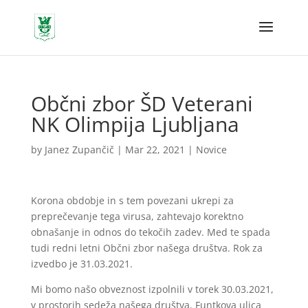
Občni zbor ŠD Veterani
NK Olimpija Ljubljana
by
Janez Zupančič
|
Mar 22, 2021
|
Novice
Korona obdobje in s tem povezani ukrepi za
preprečevanje tega virusa, zahtevajo korektno
obnašanje in odnos do tekočih zadev. Med te spada
tudi redni letni Občni zbor našega društva. Rok za
izvedbo je 31.03.2021.
Mi bomo našo obveznost izpolnili v torek 30.03.2021,
v prostorih sedeža našega društva, Funtkova ulica