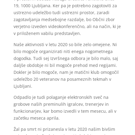
19, 1000 Ljubljana. Ker pa je potrebno zagotoviti za
ustrezno udeležbo tudi ustrezni prostor, zaradi
zagotavljanja medsebojne razdalje, bo Občni zbor
verjetno izveden videokonferenčno, ali na način, ki je
v priloženem vabilu predstavljen.
Naše aktivnosti v letu 2020 so bile zelo omejene. Ni
bilo mogoče organizirati niti enega nogometnega
dogodka. Tudi sej Izvršnega odbora je bilo malo, saj
daljše obdobje ni bil mogoče prehod med regijami.
Dokler je bilo mogoče, nam je matični klub omogočil
udeležbo 20 veteranov na posameznih tekmah v
Ljubljani.
Odpadlo je tudi polaganje elektronskih sveč na
grobove naših preminulih igralcev, trenerjev in
funkcionarjev, kar bomo izvedli v tem mesecu, ali v
začetku meseca aprila.
Žal pa smrt ni prizanesla v letu 2020 našim bivšim