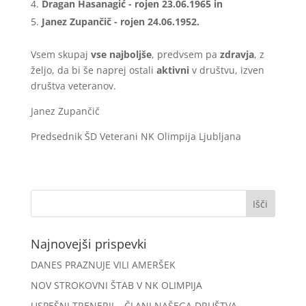
Dragan Hasanagić - rojen 23.06.1965 in
Janez Zupančič - rojen 24.06.1952.
Vsem skupaj
vse najboljše
, predvsem pa
zdravja
, z
željo, da bi še naprej ostali
aktivni
v društvu, izven
društva veteranov.
Janez Zupančič
Predsednik ŠD Veterani NK Olimpija Ljubljana
Najnovejši prispevki
DANES PRAZNUJE VILI AMERŠEK
NOV STROKOVNI ŠTAB V NK OLIMPIJA
USPEŠNI TRENERJI – ČLANI NAŠEGA DRUŠTVA