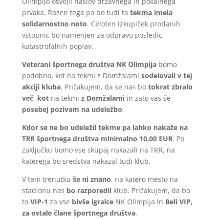
Olimpijo osvojil naslov državnega in pokalnega
prvaka. Razen tega pa bo tudi ta
tekma imela
solidarnostno noto
. Celoten izkupiček prodanih
vstopnic bo namenjen za odpravo posledic
katastrofalnih poplav.
Veterani športnega društva NK Olimpija
bomo
podobno, kot na tekmi z Domžalami
sodelovali v tej
akciji kluba
. Pričakujem, da se nas bo
tokrat zbralo
več
,
kot
na tekmi
z Domžalami
in zato vas še
posebej pozivam na udeležbo
.
Kdor se ne bo udeležil tekme pa lahko nakaže na
TRR športnega društva minimalno 10,00 EUR
. Po
zaključku bomo vse skupaj nakazali na TRR, na
katerega bo sredstva nakazal tudi klub.
V tem trenutku
še ni znano
, na katero mesto na
stadionu nas
bo razporedil
klub. Pričakujem, da bo
to
VIP-1
za vse
bivše igralce
NK Olimpija in
Beli VIP,
za ostale člane športnega društva
.