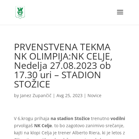
PRVENSTVENA TEKMA
NK OLIMPIJA:NK CELJE,
Nedelja 27.08.2023 ob
17.30 uri – STADION
STOŽICE
by
Janez Zupančič
|
Avg 25, 2023
|
Novice
V 6.krogu prihaja
na stadion Stožice
trenutno
vodilni
prvoligaš
NK Celje
. to bo zagotovo zanimivo srečanje,
kajti na klopi Celja je trener Alberto Riera, ki je letos z