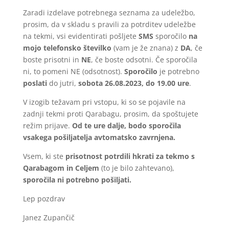
Zaradi izdelave potrebnega seznama za udeležbo,
prosim, da v skladu s pravili za potrditev udeležbe
na tekmi, vsi evidentirati pošljete
SMS
sporočilo
na
mojo telefonsko številko
(vam je že znana) z
DA
, če
boste prisotni in
NE
, če boste odsotni. Če sporočila
ni, to pomeni NE (odsotnost).
Sporočilo
je potrebno
poslati
do jutri,
sobota 26.08.2023, do 19.00 ure
.
V izogib težavam pri vstopu, ki so se pojavile na
zadnji tekmi proti Qarabagu, prosim, da spoštujete
režim prijave.
Od te ure dalje, bodo sporočila
vsakega pošiljatelja avtomatsko zavrnjena.
Vsem, ki ste
prisotnost potrdili hkrati za tekmo s
Qarabagom in Celjem
(to je bilo zahtevano),
sporočila ni potrebno pošiljati.
Lep pozdrav
Janez Zupančič