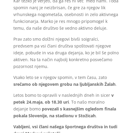
Kar težko je verjeti, da ga res ni več med nami. Toda
spomin nanj je neizbrisan, če gre za njegov lik
vrhunskega nogometaša, osebnosti in zelo aktivnega
funkcionarja. Marko je res mnogo pripomogel k
temu, da naše društvo še vedno aktivno deluje.
Prav zato smo dolžni njegovi bivši soigralci,
predvsem pa vsi člani društva spoštovati njegove
ideje, pobude in vsa druga dejanja, ko je bil še polno
aktiven. Na ta način najbolj konkretno posvečamo
pozornost njemu.
Vsako leto se v njegov spomin, v tem času, zato
srečamo ob njegovem grobu na ljubljanskih Žalah
.
Letos bomo to opravili v naslednjih dneh in sicer
v
petek 24.maja, ob 18.30 uri
. To našo moralno
dejanje bomo
povezali s kasnejšim ogledom finala
pokala Slovenije, na stadionu v Stožicah
.
Vabljeni, vsi člani našega športnega društva in tudi