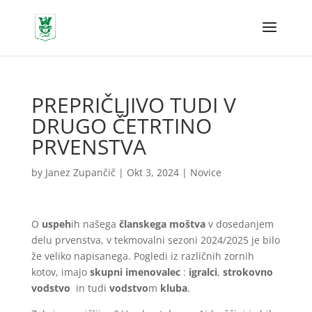
PREPRIČLJIVO TUDI V
DRUGO ČETRTINO
PRVENSTVA
by
Janez Zupančič
|
Okt 3, 2024
|
Novice
O
uspeh
ih našega
članskega
moštva
v dosedanjem
delu prvenstva, v tekmovalni sezoni 2024/2025 je bilo
že veliko napisanega. Pogledi iz različnih zornih
kotov, imajo
skupni imenovalec
:
igralci
,
strokovno
vodstvo
in tudi
vodstvo
m
kluba
.