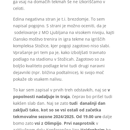
ga vsaj na domačih tekmah še ne izkoriščamo v
celoti.
Edina negativna stran je t.i. brezdomje. To sem
napisal pogojno. S strani je možno oceniti, da je
sodelovanje z MO Ljubljana na visokem nivoju, kajti
člansko moštvo trenira in igra tekme na igriščih
kompleksa Stožice, kjer pogoji zagotovo niso slabi.
Vprašanje pri tem pa je, kako izboljšati travnato
podlago na stadionu v Stožicah. Zagotovo so za
boljšo kvaliteto podlage krivi tudi drugi naravni
dejavniki (npr. bližina podtalnice), ki svojo moč
pokaže ob vsakem nalivu.
To kar sem zapisal v prvih treh odstavkih, naj se
v
popolnosti nadaljuje in traja
, čeprav bo prišel tudi
kakšen slab dan. Naj se zato
tudi današnji dan
zaključi tako, kot so se vsi ostali od začetka
tekmovalne sezone 2024/2025. Od 19.00 ure
dalje
bomo zato
vsi z Olimpijo
.
Prvi nasprotnik
v
zaključnem delu Konferenčne lige
Heidenheim
bo