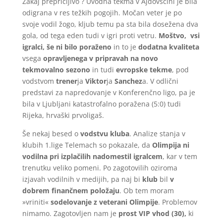
Zakaj prepričljivo ? Uvodna tekma v Ajdovščini je bila
odigrana v res težkih pogojih. Močan veter je po
svoje vodil žogo, kljub temu pa sta bila dosežena dva
gola, od tega eden tudi v igri proti vetru.
Moštvo, vsi
igralci, še ni bilo poraženo
in to je
dodatna kvaliteta
vsega
opravljenega v pripravah na novo
tekmovalno
sezono
in tudi
evropske tekme
, pod
vodstvom
trener
ja
Viktor
ja
Sanchez
a. V odlični
predstavi za napredovanje v Konferenčno ligo, pa je
bila v Ljubljani katastrofalno poražena (5:0) tudi
Rijeka, hrvaški prvoligaš.
Še nekaj besed o
vodstvu kluba
. Analize stanja v
klubih 1.lige Telemach so pokazale, da
Olimpija ni
vodilna pri izplačilih nadomestil igralcem
, kar v tem
trenutku veliko pomeni. Po zagotovilih oziroma
izjavah vodilnih v medijih, pa naj bi
klub
bil
v
dobrem finančnem položaju
. Ob tem moram
»vriniti«
sodelovanje z veterani Olimpije
. Problemov
nimamo. Zagotovljen nam je
prost VIP vhod (30),
ki