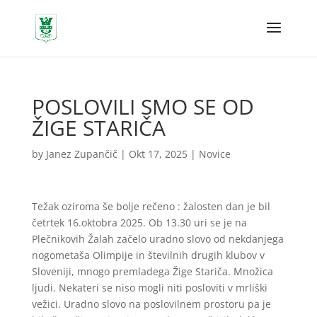
POSLOVILI SMO SE OD
ŽIGE STARIČA
by
Janez Zupančič
|
Okt 17, 2025
|
Novice
Težak oziroma še bolje rečeno : žalosten dan je bil
četrtek 16.oktobra 2025. Ob 13.30 uri se je na
Plečnikovih Žalah začelo uradno slovo od nekdanjega
nogometaša Olimpije in številnih drugih klubov v
Sloveniji, mnogo premladega Žige Stariča. Množica
ljudi. Nekateri se niso mogli niti posloviti v mrliški
vežici. Uradno slovo na poslovilnem prostoru pa je