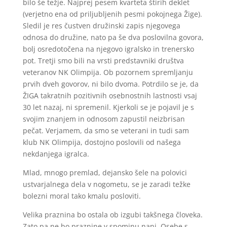
bilo še težje. Najprej pesem kvarteta štirih deklet
(verjetno ena od priljubljenih pesmi pokojnega Žige).
Sledil je res čustven družinski zapis njegovega
odnosa do družine, nato pa še dva poslovilna govora,
bolj osredotočena na njegovo igralsko in trenersko
pot. Tretji smo bili na vrsti predstavniki društva
veteranov NK Olimpija. Ob pozornem spremljanju
prvih dveh govorov, ni bilo dvoma. Potrdilo se je, da
ŽIGA takratnih pozitivnih osebnostnih lastnosti vsaj
30 let nazaj, ni spremenil. Kjerkoli se je pojavil je s
svojim znanjem in odnosom zapustil neizbrisan
pečat. Verjamem, da smo se veterani in tudi sam
klub NK Olimpija, dostojno poslovili od našega
nekdanjega igralca.
Mlad, mnogo premlad, dejansko šele na polovici
ustvarjalnega dela v nogometu, se je zaradi težke
bolezni moral tako kmalu posloviti.
Velika praznina bo ostala ob izgubi takšnega človeka.
Zato pa ne bo praznine v spominu nanj. Osebe s