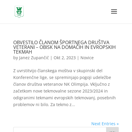
OBVESTILO ČLANOM ŠPORTNEGA DRUŠTVA
VETERANI – OBISK NA DOMAČIH IN EVROPSKIH
TEKMAH
by
Janez Zupančič
|
Okt 2, 2023
|
Novice
Z uvrstitvijo članskega moštva v skupinski del
Konferenčne lige, se spreminjajo pogoji udeležbe
članov društva veteranov NK Olimpija. Vključno z
začetkom nove tekmovalne sezone 2023/2024 in
odigranimi tekmami evropskih tekmovanj, posebnih
problemov ni bilo. Za tekmo z...
Next Entries »